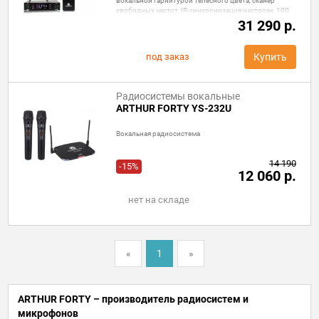
вокальной гарнитурой телесного цвета, сканер
свободных частот, IR-синхронизация настроек, 100
каналов, Выход 1 - XLR, 1 - Jack.
31 290 р.
под заказ
Купить
Радиосистемы вокальные
ARTHUR FORTY YS-232U
Вокальная радиосистема
14 190
-15%
12 060 р.
нет на складе
«
1
»
ARTHUR FORTY – производитель радиосистем и
микрофонов