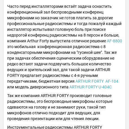
Часто перед инсталляторами встаёт задача оснастить
конференционный зал беспроводными конференц
микрофонами но заказчик не готов платить за дорогие
профессиональные радиосистемы и тогда пожалуй каждый
инсталлятор испытывал головную боль при поиске
недорогой конференц радиосистемы на 8 персон и больше,
компания Arthur Forty выпустила отличное решение
AF-8800
это мобильная конференционная радиосистема с 8
конденсаторными микрофонами на "гусиной шее". Так же
при задачах обеспечения сценическим оборудование не
редко встают задачи подзвучить большое количество
ведущих и зрительский зал, для такой задачи ARTHUR
FORTY предлагает радиосистемы с 4-я ручными
передатчиками, бюджетная версия
ARTHUR FORTY AF-104
или модель диверсионного типа
ARTHUR FORTY U-404C
Так же компания ARTHUR FORTY производит головные
радиосистемы, это беспроводные микрофоны которые
одеваются на голову и не занимают руки, такой тип
микрофонов отлично подходит для ведущих, для
проведения презентации или для чтения лекции.
Инструментальные радиосистемы ARTHUR FORTY