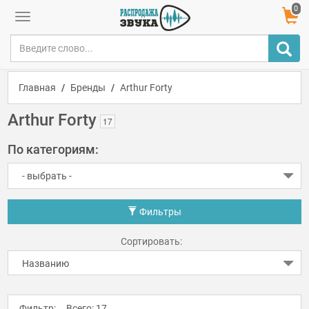
0
SaleSound
Toggle
navigation
Главная
Бренды
Arthur Forty
Arthur Forty
17
По категориям:
Фильтры
Сортировать:
Фильтр: Всего: 17