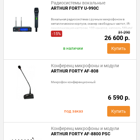
Радиосистемы вокальные
ARTHUR FORTY U-990C
Вокальная радиосистема с ручным микрофоном в
металлическом корпусе, сканер свободных частот, IR-
синхронизация настроек, 100 каналов, капсюль 58beta!
31 290
Выход 1 - XLR, 1 - Jack.
-15%
26 600 р.
в наличии
Купить
Конференц микрофоны и модули
ARTHUR FORTY AF-808
Микрофон конференционный
6 590 р.
под заказ
Купить
Конференц микрофоны и модули
ARTHUR FORTY AF-8800 PSC